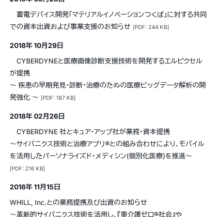
蓄電デバイス開発「マテリアルイノベーションつくば」に対する共同
での資本出資および事業支援のお知らせ
[PDF: 244 KB]
2018年 10月29日
CYBERDYNEと医療画像診断支援技術を開発するエルピクセル
が提携
〜 疾患の早期発見・診断・治療のための医療ビッグデータ解析の開
発強化 〜
[PDF: 187 KB]
2018年 02月26日
CYBERDYNE 社とキュア・アップ社が業務・資本提携
〜サイバニクス技術と治療アプリ®︎との組み合わせにより、モバイル
を活用したパーソナライズド・メディシン(個別化医療)を推進〜
[PDF: 216 KB]
2016年 11月15日
WHILL, Inc.との業務提携及び出資のお知らせ
～革新的サイバニクス技術を活用し、『重介護ゼロ®社会』や