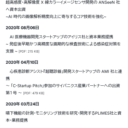
超高感度・高解像度 X 線カラーイメージセンサ開発の ANSeeN 社
へ資本出資
~AI 時代の画像解析精度向上に寄与するコア技術を強化~
2020年 08月06日
AI 医療機器開発スタートアップのアイリス社と資本業務提携
~ 発症後早期かつ高精度な画期的な検査技術による感染症対策を
支援 ~
[PDF: 215 KB]
2020年 04月10日
心疾患診断アシスト『超聴診器」開発スタートアップの AMI 社と連
携
〜 「C-Startup Pitch」参加のサイバニクス産業パートナーへの出資
第１号 〜
[PDF: 479 KB]
2020年 03月24日
嚥下機能の計測・モニタリング技術を研究・開発するPLIMES社と資
本・業務提携