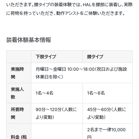
いただきます。腰タイプの装着体験では、HALを腰部に装着し、実際
に荷物を持っていただき、動作アシストをご体験いただきます。
装着体験基本情報
下肢タイプ
腰タイプ
実施時
月曜日〜金曜日 10:00〜18:00（祝日および施設
間
休業日を除く）
実施人
1名〜4名
1名〜6名
数
所要時
90分〜120分（人数に
45分〜60分（人数に
間
より変動）
より変動）
2名まで一律10,000
料金 (税
円