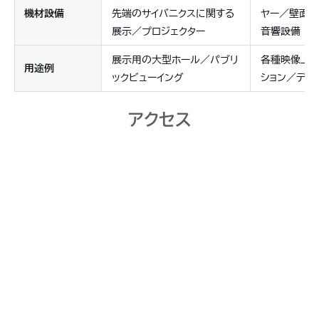
機材設備
先端のサイバニクスに関する
ヤー／壁面ス
展示／プロジェクター
音響設備
展示用の大型ホール／パブリ
各種映像上映
用途例
ックビューイング
ション／デモ
アクセス