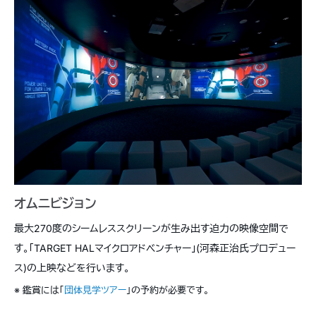
オムニビジョン
最大270度のシームレススクリーンが生み出す迫力の映像空間で
す。「TARGET HALマイクロアドベンチャー」(河森正治氏プロデュー
ス)の上映などを行います。
※ 鑑賞には「
団体見学ツアー
」の予約が必要です。