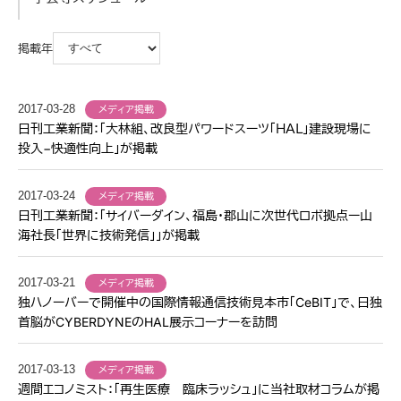
掲載年
2017-03-28
メディア掲載
日刊工業新聞：「大林組、改良型パワードスーツ「ＨＡＬ」建設現場に
投入−快適性向上」が掲載
2017-03-24
メディア掲載
日刊工業新聞：「サイバーダイン、福島・郡山に次世代ロボ拠点ー山
海社長「世界に技術発信」」が掲載
2017-03-21
メディア掲載
独ハノーバーで開催中の国際情報通信技術見本市「CeBIT」で、日独
首脳がCYBERDYNEのHAL展示コーナーを訪問
2017-03-13
メディア掲載
週間エコノミスト：「再生医療 臨床ラッシュ」に当社取材コラムが掲