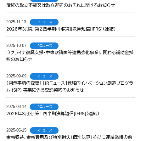
債権の取立不能又は取立遅延のおそれに関するお知らせ
2025-11-13
IRニュース
2026年3月期 第２四半期(中間期)決算短信[IFRS]（連結）
2025-10-07
IRニュース
ウクライナ復興支援・中東欧諸国等連携強化事業に関わる補助金採
択のお知らせ
2025-09-09
IRニュース
（開示事項の変更） 【IRニュース】戦略的イノベーション創造プログラ
ム (SIP) 事業に係る委託契約のお知らせ
2025-08-14
IRニュース
2026年3月期 第１四半期決算短信[IFRS]（連結）
2025-05-15
IRニュース
金融収益、金融費用及び特別損失（個別決算）並びに連結業績の前