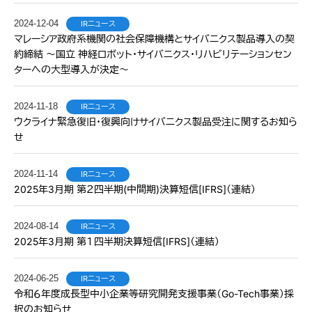
2024-12-04
IRニュース
マレーシア政府系機関の社会保障機構とサイバニクス製品導入の契
約締結 〜国立 神経ロボット・サイバニクス・リハビリテーションセン
ターへの大型導入が決定〜
2024-11-18
IRニュース
ウクライナ緊急復旧・復興向けサイバニクス製品受注に関するお知ら
せ
2024-11-14
IRニュース
2025年3月期 第２四半期(中間期)決算短信[IFRS]（連結）
2024-08-14
IRニュース
2025年3月期 第１四半期決算短信[IFRS]（連結）
2024-06-25
IRニュース
令和６年度成長型中小企業等研究開発支援事業（Go-Tech事業）採
択のお知らせ