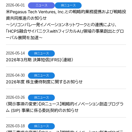
2026-06-01
ニュース
IRニュース
米Pegasus Tech Ventures, Inc.との戦略的業務提携および戦略投
資共同推進のお知らせ
〜シリコンバレー発イノベーションネットワークとの連携により、
「HCPS融合サイバニクスwithフィジカルAI」領域の事業創出とグロ
ーバル展開を加速〜
2026-05-14
IRニュース
2026年3月期 決算短信[IFRS]（連結）
2026-04-30
IRニュース
2026年度 株主優待制度に関するお知らせ
2026-03-26
IRニュース
（開示事項の変更）【IRニュース】戦略的イノベーション創造プログラ
ム (SIP) 事業に係る委託契約のお知らせ
2026-03-18
IRニュース