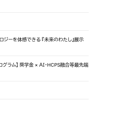
ノロジーを体感できる 『未来のわたし』展示
ム】 奨学金 × ＡＩ・HCPS融合等最先端