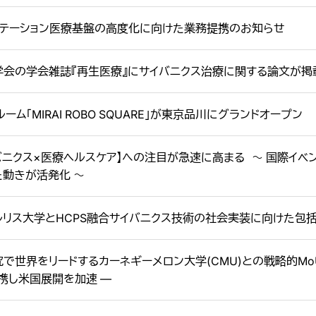
リテーション医療基盤の高度化に向けた業務提携のお知らせ
学会の学会雑誌『再生医療』にサイバニクス治療に関する論文が掲
ーム「MIRAI ROBO SQUARE」が東京品川にグランドオープン
バニクス×医療ヘルスケア】への注目が急速に高まる 〜 国際イベ
動きが活発化 〜
ルリス大学とHCPS融合サイバニクス技術の社会実装に向けた包
研究で世界をリードするカーネギーメロン大学(CMU)との戦略的M
携し米国展開を加速 ―