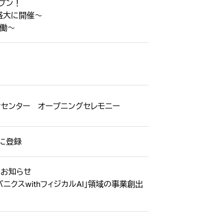
ープン！
盛大に開催～
稼働～
ョンセンター オープニングセレモニー
品に登録
進のお知らせ
ニクスwithフィジカルAI」領域の事業創出