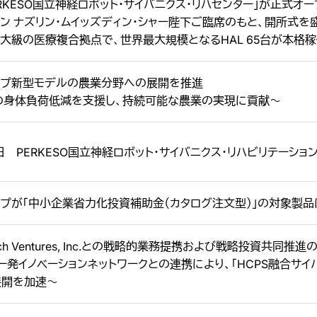
ERKESO国立神経ロボット・サイバニクス・リハセンター」が正式オ
ン ナズリン・ムイッズディン・シャー陛下ご臨席のもと、開所式を
大級の医療複合拠点で、世界最大規模となるHAL 65台が本格
イプ新型モデルの農業分野への展開を推進
の身体負荷低減を支援し、持続可能な農業の実現に貢献～
16日 PERKESO国立神経ロボット・サイバニクス・リハビリテーシ
イプが「中小企業省力化投資補助金（カタログ注文型）」の対象製
Tech Ventures, Inc.との戦略的業務提携および戦略投資共同推
ー発イノベーションネットワークとの連携により、「HCPS融合サイバ
展開を加速〜