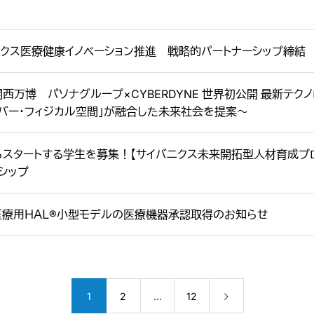
クス医療健康イノベーション推進 戦略的パートナーシップ締結
･関西万博 パソナグループ×CYBERDYNE 世界初公開 最新テク
サイバー・フィジカル空間」が融合した未来社会を提案～
らスタートする学生を募集！【サイバニクス未来開拓型人材育成プログラ
シップ
医療用ＨＡＬ®小型モデルの医療機器承認取得のお知らせ
1
2
…
12